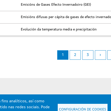
Emisións de Gases Efecto Invernadoiro (GEI)
Emisións difusas per cápita de gases de efecto invernado
Evolución da temperatura media e precipitación
Páxina
Páxina
Páxina
Páxina
1
2
3
›
fins analíticos, así como
tido nas redes sociais. Pode
CONFIGURACIÓN DE COOKIES