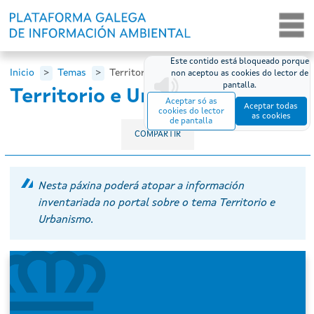
Ir o contido principal
Este contido está bloqueado porque
Inicio
Temas
Territorio e Urbanismo
non aceptou as cookies do lector de
pantalla.
Territorio e Urbanismo
Aceptar só as
Aceptar todas
cookies do lector
as cookies
de pantalla
COMPARTIR
Nesta páxina poderá atopar a información
inventariada no portal sobre o tema Territorio e
Urbanismo.