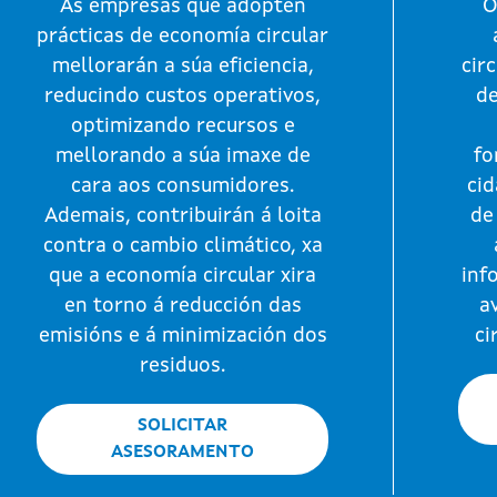
As empresas que adopten
O
prácticas de economía circular
mellorarán a súa eficiencia,
cir
reducindo custos operativos,
de
optimizando recursos e
mellorando a súa imaxe de
fo
cara aos consumidores.
cid
Ademais, contribuirán á loita
de
contra o cambio climático, xa
que a economía circular xira
inf
en torno á reducción das
a
emisións e á minimización dos
ci
residuos.
SOLICITAR
ASESORAMENTO