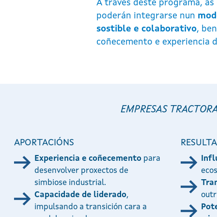
A través deste programa, a
poderán integrarse nun
mode
sostible e colaborativo
, be
coñecemento e experiencia d
EMPRESAS TRACTOR
APORTACIÓNS
RESULT
Experiencia e coñecemento
para
Inf
desenvolver proxectos de
ecos
simbiose industrial.
Tra
Capacidade de liderado
,
out
impulsando a transición cara a
Pote