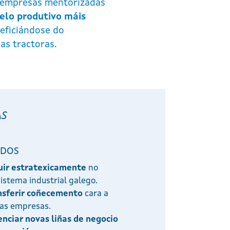
s empresas mentorizadas
lo produtivo máis
neficiándose do
as tractoras.
AS
ADOS
luir estratexicamente
no
istema industrial galego.
nsferir coñecemento
cara a
ras empresas.
nciar novas liñas de negocio