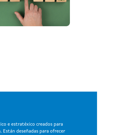
ico e estratéxico creados para
. Están deseñadas para ofrecer