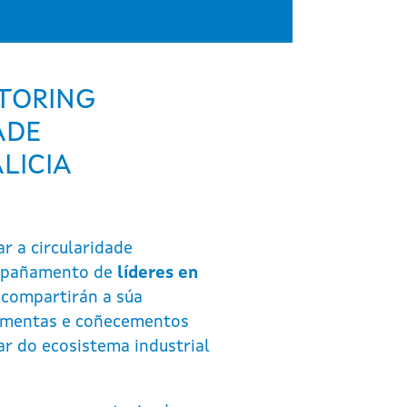
TORING
ADE
LICIA
ar a circularidade
ompañamento de
líderes en
 compartirán a súa
rramentas e coñecementos
ar do ecosistema industrial