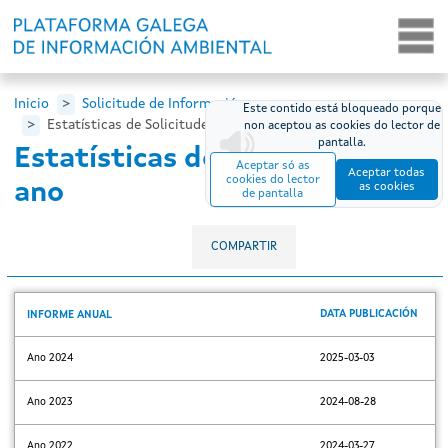
Ir o contido principal
Inicio
Solicitude de Información
Este contido está bloqueado porque
Estatísticas de Solicitude Por Ano
non aceptou as cookies do lector de
pantalla.
Estatísticas de solicitude por
Aceptar só as
Aceptar todas
cookies do lector
ano
as cookies
de pantalla
COMPARTIR
DATA PUBLICACIÓN
INFORME ANUAL
Ano 2024
2025-03-03
Ano 2023
2024-08-28
Ano 2022
2024-03-27