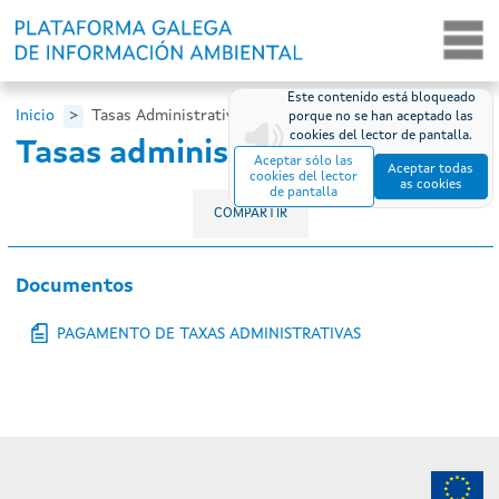
Pasar al contenido principal
Este contenido está bloqueado
Inicio
Tasas Administrativas
porque no se han aceptado las
cookies del lector de pantalla.
Tasas administrativas
Aceptar sólo las
Aceptar todas
cookies del lector
as cookies
de pantalla
COMPARTIR
Documentos
PAGAMENTO DE TAXAS ADMINISTRATIVAS