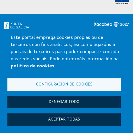
Xunta de Galicia. Información mantenida y publicada en internet por la
Este portal emprega cookies propias ou de
Consellería de Medio ambiente.
terceiros con fins analíticos, así como ligazóns a
Atención a la ciudadanía
portais de terceiros para poder compartir contido
Accesibilidad
nas redes sociais. Pode obter máis información na
Aviso legal
política de cookies
.
Mapa del portal
CONFIGURACIÓN DE COOKIES
DENEGAR TODO
ACEPTAR TODAS