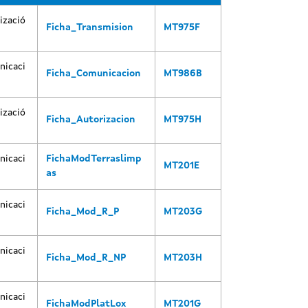
izació
Ficha_Transmision
MT975F
icaci
Ficha_Comunicacion
MT986B
izació
Ficha_Autorizacion
MT975H
icaci
FichaModTerraslimp
MT201E
as
icaci
Ficha_Mod_R_P
MT203G
icaci
Ficha_Mod_R_NP
MT203H
icaci
FichaModPlatLox
MT201G