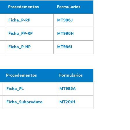
Procedementos
Formularios
Ficha_P-RP
MT986J
Ficha_PP-RP
MT986H
Ficha_P-NP
MT986I
Procedementos
Formularios
Ficha_PL
MT985A
Ficha_Subproduto
MT201H