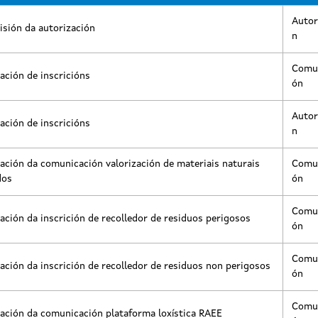
Autor
sión da autorización
n
Comun
ación de inscricións
ón
Autor
ación de inscricións
n
ación da comunicación valorización de materiais naturais
Comun
dos
ón
Comun
ación da inscrición de recolledor de residuos perigosos
ón
Comun
ación da inscrición de recolledor de residuos non perigosos
ón
Comun
ación da comunicación plataforma loxística RAEE