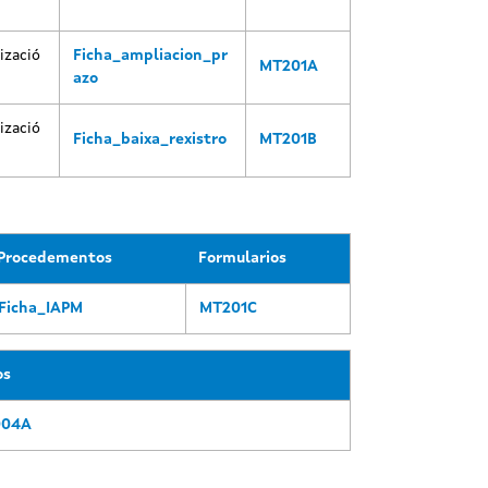
izació
Ficha_ampliacion_pr
MT201A
azo
izació
Ficha_baixa_rexistro
MT201B
Procedementos
Formularios
Ficha_IAPM
MT201C
os
004A