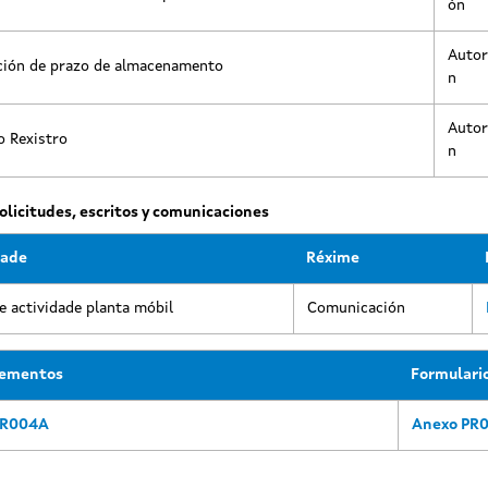
ón
Autor
ción de prazo de almacenamento
n
Autor
o Rexistro
n
olicitudes, escritos y comunicaciones
dade
Réxime
de actividade planta móbil
Comunicación
dementos
Formulari
PR004A
Anexo PR