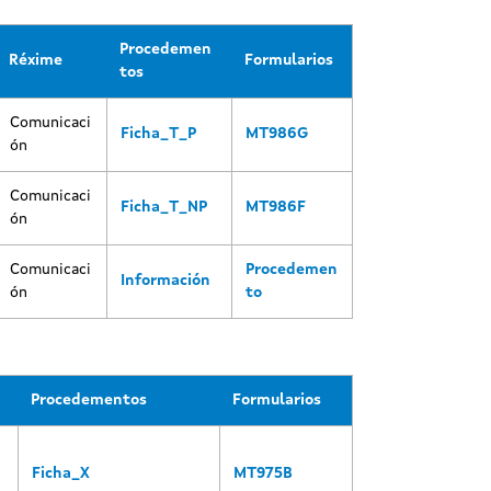
Procedemen
Réxime
Formularios
tos
Comunicaci
Ficha_T_P
MT986G
ón
Comunicaci
Ficha_T_NP
MT986F
ón
Comunicaci
Procedemen
Información
ón
to
Procedementos
Formularios
Ficha_X
MT975B