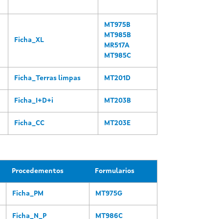
MT975B
MT985B
Ficha_XL
MR517A
MT985C
Ficha_Terras limpas
MT201D
Ficha_I+D+i
MT203B
Ficha_CC
MT203E
Procedementos
Formularios
Ficha_PM
MT975G
Ficha_N_P
MT986C