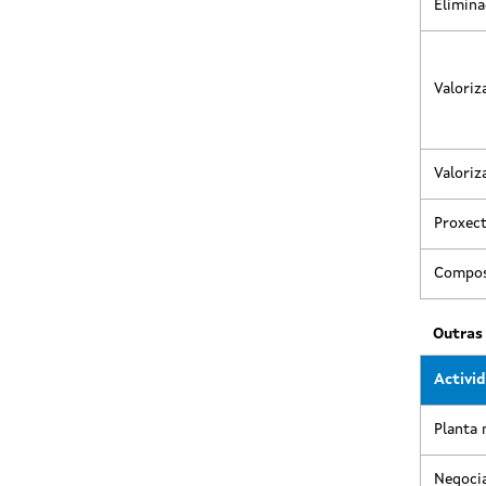
Elimina
Valoriz
Valoriz
Proxect
Compos
Outras 
Activi
Planta 
Negocia