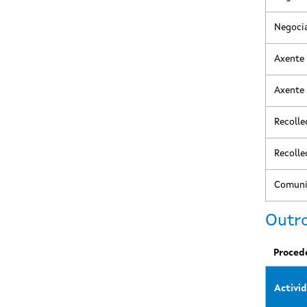
Negocia
Axente 
Axente 
Recolle
Recolle
Comunic
Outr
Proced
Activi