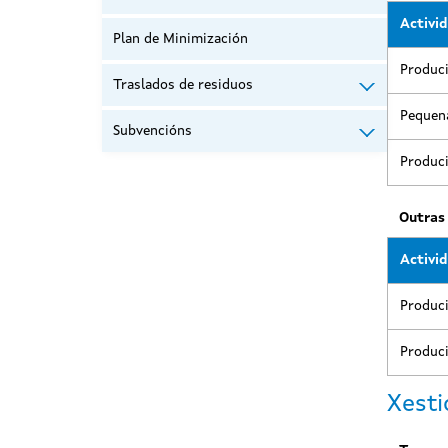
Activi
Plan de Minimización
Produci
Traslados de residuos
Pequena
Subvencións
Produci
Outras
Activi
Produci
Produc
Xesti