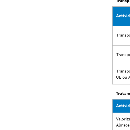
Transp
Activi
Transpo
Transpo
Transpo
UE ou 
Tratam
Activi
Valoriz
Almace