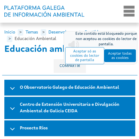
Ir o contido principal
Inicio
Temas
Desenvolvemento Sostible
Este contido está bloqueado porque
Educación Ambiental
non aceptou as cookies do lector de
pantalla.
Educación ambiental
Aceptar só as
Aceptar todas
cookies do lector
as cookies
de pantalla
COMPARTIR
O Observatorio Galego de Educación Ambiental
Centro de Extensión Universitaria e Divulgación
Ambiental de Galicia CEIDA
Proxecto Ríos