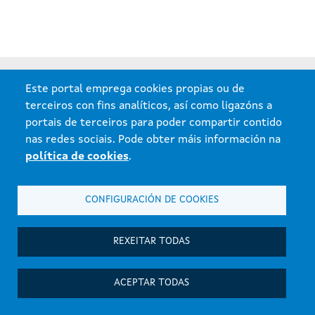
Este portal emprega cookies propias ou de
terceiros con fins analíticos, así como ligazóns a
portais de terceiros para poder compartir contido
nas redes sociais. Pode obter máis información na
política de cookies
.
Xunta de Galicia. Información mantida e publicada na internet pola
Consellería de Medio ambiente.
CONFIGURACIÓN DE COOKIES
Atención á cidadanía
Accesibilidade
REXEITAR TODAS
Aviso legal
Mapa do portal
ACEPTAR TODAS