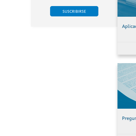
situados nos
Chandrexa de
concellos do
Queixa e
Porto do Son, A
Montederramo
Pobra do
(Ourense),
Aplica
Caramiñal e Boiro
promovido por
(A Coruña).
Engie Proyecto
Xesteirón, S.L.U.
(expediente
IN408A
2020/032B).
Pregun