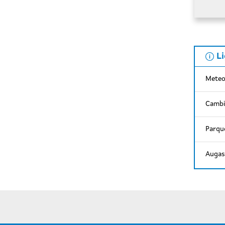
L
Meteo
Cambi
Parque
Augas 