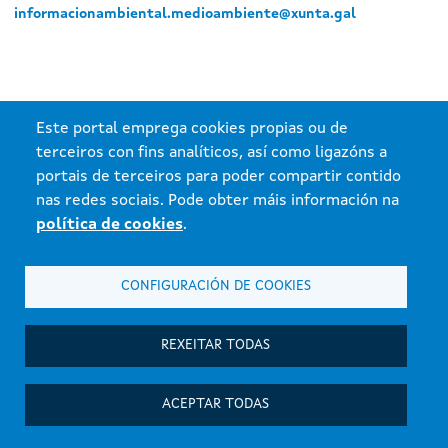
informacionambiental.medioambiente@xunta.gal
Este portal emprega cookies propias ou de
terceiros con fins analíticos, así como ligazóns a
portais de terceiros para poder compartir contido
nas redes sociais. Pode obter máis información na
política de cookies
.
CONFIGURACIÓN DE COOKIES
Xunta de Galicia. Información mantida e publicada na internet pola
Consellería de Medio ambiente.
Atención á cidadanía
REXEITAR TODAS
Accesibilidade
Aviso legal
ACEPTAR TODAS
Mapa do portal