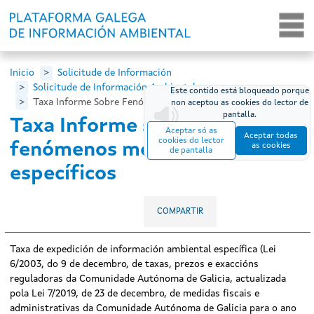
Ir o contido principal
Inicio
Solicitude de Información
Solicitude de Información Ambiental
Este contido está bloqueado porque
Taxa Informe Sobre Fenómenos Meteorolóxicos Esp...
non aceptou as cookies do lector de
pantalla.
Taxa Informe sobre
Aceptar só as
Aceptar todas
cookies do lector
fenómenos meteorolóxicos
as cookies
de pantalla
específicos
COMPARTIR
Taxa de expedición de información ambiental específica (Lei
6/2003, do 9 de decembro, de taxas, prezos e exaccións
reguladoras da Comunidade Autónoma de Galicia, actualizada
pola Lei 7/2019, de 23 de decembro, de medidas fiscais e
administrativas da Comunidade Autónoma de Galicia para o ano