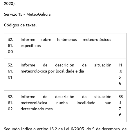
2020).
Servizo 15 - MeteoGalicia
Códigos de taxas:
32.
Informe sobre fenómenos meteorolóxicos
61.
específicos
00
32.
Informe de descrición da situación
11
61.
meteorolóxica por localidade e día
,0
01
5
€
32.
Informe de descrición da situación
33
61.
meteorolóxica nunha localidade nun
,1
02
determinado mes
7
€
Segundo indica o artigo 16.2 da Lei 6/2003, do 9 de decembro, de