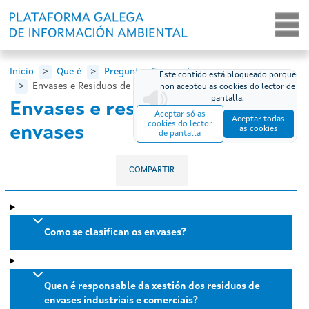
Ir o contido principal
Inicio
Que é
Preguntas Frecuentes
Este contido está bloqueado porque
Envases e Residuos de Envases
non aceptou as cookies do lector de
pantalla.
Envases e residuos de
Aceptar só as
Aceptar todas
cookies do lector
envases
as cookies
de pantalla
COMPARTIR
Como se clasifican os envases?
Quen é responsable da xestión dos residuos de
envases industriais e comerciais?