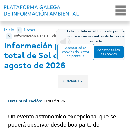
Ir o contido principal
Inicio
Novas
Este contido está bloqueado porque
Información Para a Eclipse Total de Sol o Vinde...
non aceptou as cookies do lector de
pantalla.
Información para a eclipse
Aceptar só as
Aceptar todas
cookies do lector
total de Sol o vindeiro 12 de
as cookies
de pantalla
agosto de 2026
COMPARTIR
Data publicación
07/07/2026
Un evento astronómico excepcional que se
poderá observar desde boa parte de